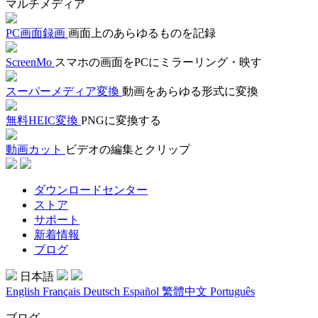
マルチメディア
PC画面録画
画面上のあらゆるものを記録
ScreenMo
スマホの画面をPCにミラーリング・映す
スーパーメディア変換
動画をあらゆる形式に変換
無料HEIC変換
PNGに変換する
動画カット
ビデオの編集とクリップ
ダウンロードセンター
ストア
サポート
新着情報
ブログ
日本語
English
Français
Deutsch
Español
繁體中文
Português
ブログ