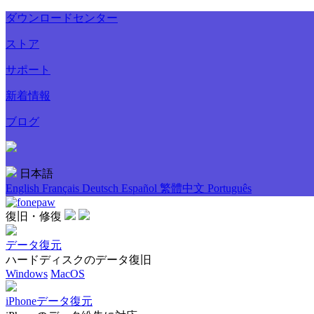
ダウンロードセンター
ストア
サポート
新着情報
ブログ
日本語
English
Français
Deutsch
Español
繁體中文
Português
復旧・修復
データ復元
ハードディスクのデータ復旧
Windows
MacOS
iPhoneデータ復元