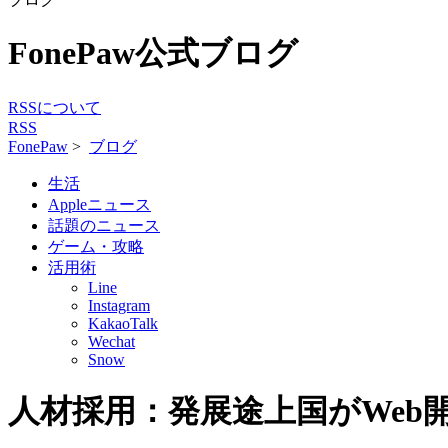
FonePaw公式ブログ
RSSについて
RSS
FonePaw
>
ブログ
生活
Appleニュース
話題のニュース
ゲーム・攻略
活用術
Line
Instagram
KakaoTalk
Wechat
Snow
人材採用：発展途上国がWe