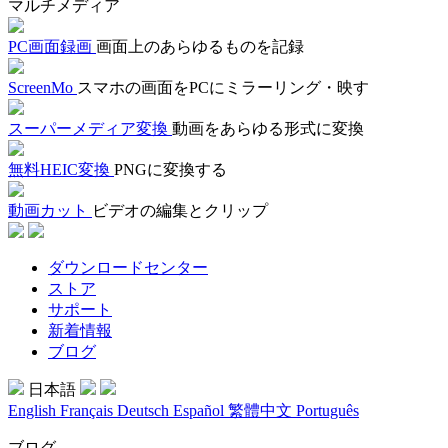
マルチメディア
PC画面録画
画面上のあらゆるものを記録
ScreenMo
スマホの画面をPCにミラーリング・映す
スーパーメディア変換
動画をあらゆる形式に変換
無料HEIC変換
PNGに変換する
動画カット
ビデオの編集とクリップ
ダウンロードセンター
ストア
サポート
新着情報
ブログ
日本語
English
Français
Deutsch
Español
繁體中文
Português
ブログ