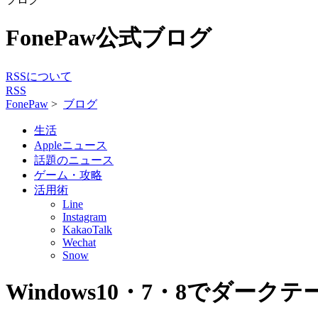
FonePaw公式ブログ
RSSについて
RSS
FonePaw
>
ブログ
生活
Appleニュース
話題のニュース
ゲーム・攻略
活用術
Line
Instagram
KakaoTalk
Wechat
Snow
Windows10・7・8でダー