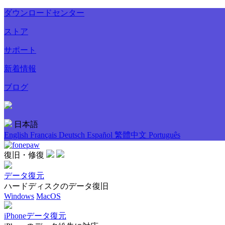
ダウンロードセンター
ストア
サポート
新着情報
ブログ
日本語
English
Français
Deutsch
Español
繁體中文
Português
復旧・修復
データ復元
ハードディスクのデータ復旧
Windows
MacOS
iPhoneデータ復元