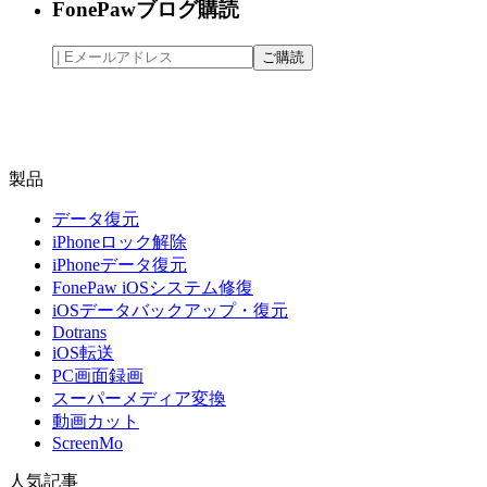
FonePawブログ購読
製品
データ復元
iPhoneロック解除
iPhoneデータ復元
FonePaw iOSシステム修復
iOSデータバックアップ・復元
Dotrans
iOS転送
PC画面録画
スーパーメディア変換
動画カット
ScreenMo
人気記事