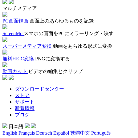
マルチメディア
PC画面録画
画面上のあらゆるものを記録
ScreenMo
スマホの画面をPCにミラーリング・映す
スーパーメディア変換
動画をあらゆる形式に変換
無料HEIC変換
PNGに変換する
動画カット
ビデオの編集とクリップ
ダウンロードセンター
ストア
サポート
新着情報
ブログ
日本語
English
Français
Deutsch
Español
繁體中文
Português