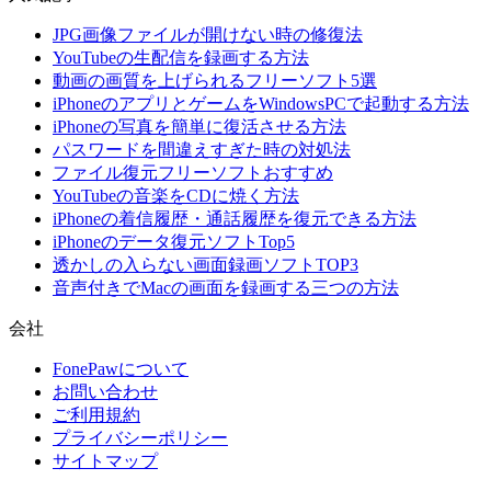
JPG画像ファイルが開けない時の修復法
YouTubeの生配信を録画する方法
動画の画質を上げられるフリーソフト5選
iPhoneのアプリとゲームをWindowsPCで起動する方法
iPhoneの写真を簡単に復活させる方法
パスワードを間違えすぎた時の対処法
ファイル復元フリーソフトおすすめ
YouTubeの音楽をCDに焼く方法
iPhoneの着信履歴・通話履歴を復元できる方法
iPhoneのデータ復元ソフトTop5
透かしの入らない画面録画ソフトTOP3
音声付きでMacの画面を録画する三つの方法
会社
FonePawについて
お問い合わせ
ご利用規約
プライバシーポリシー
サイトマップ