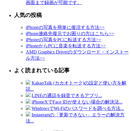
画面まで録画が可能です。
人気の投稿
iPhoneの写真を簡単に復活する方法
>>
iPhone連絡先復元でお困りの方はこちら
>>
iPhoneの写真をPCに転送する方法
>>
iPhoneからPCに音楽を転送する方法
>>
AMD Graphics Driverのダウンロード・インストー
ル方法
>>
よく読まれている記事
KakaoTalk (カカオトーク)の設定と使い方を解
説...
LINEの通話を録音できるアプリ...
iPhoneXでFace IDが使えない場合の解決法...
WindowsでWi-Fiのパスワードを調べる方法...
Instagramの「更新できない」エラーの解決方
法...