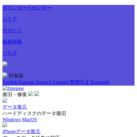
ダウンロードセンター
ストア
サポート
新着情報
ブログ
日本語
English
Français
Deutsch
Español
繁體中文
Português
復旧・修復
データ復元
ハードディスクのデータ復旧
Windows
MacOS
iPhoneデータ復元