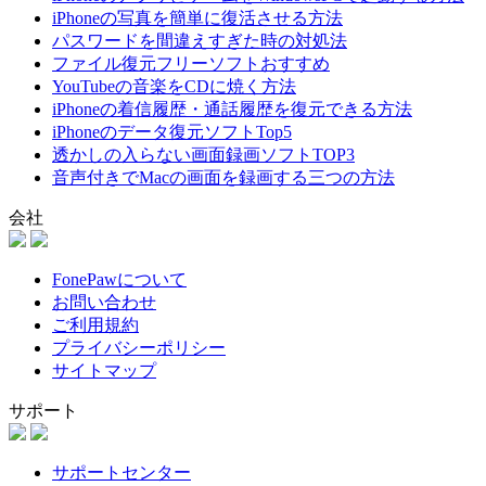
iPhoneの写真を簡単に復活させる方法
パスワードを間違えすぎた時の対処法
ファイル復元フリーソフトおすすめ
YouTubeの音楽をCDに焼く方法
iPhoneの着信履歴・通話履歴を復元できる方法
iPhoneのデータ復元ソフトTop5
透かしの入らない画面録画ソフトTOP3
音声付きでMacの画面を録画する三つの方法
会社
FonePawについて
お問い合わせ
ご利用規約
プライバシーポリシー
サイトマップ
サポート
サポートセンター