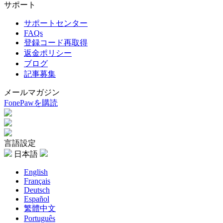
サポート
サポートセンター
FAQs
登録コード再取得
返金ポリシー
ブログ
記事募集
メールマガジン
FonePawを購読
言語設定
日本語
English
Français
Deutsch
Español
繁體中文
Português