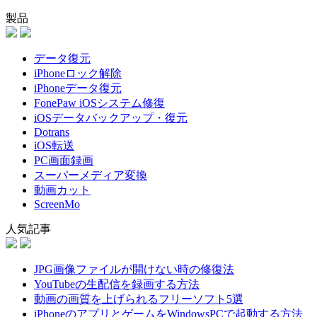
製品
データ復元
iPhoneロック解除
iPhoneデータ復元
FonePaw iOSシステム修復
iOSデータバックアップ・復元
Dotrans
iOS転送
PC画面録画
スーパーメディア変換
動画カット
ScreenMo
人気記事
JPG画像ファイルが開けない時の修復法
YouTubeの生配信を録画する方法
動画の画質を上げられるフリーソフト5選
iPhoneのアプリとゲームをWindowsPCで起動する方法