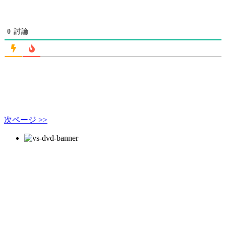
0
討論
次ページ >>