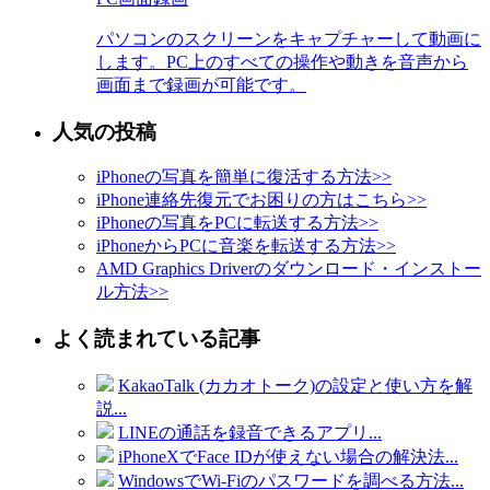
パソコンのスクリーンをキャプチャーして動画に
します。PC上のすべての操作や動きを音声から
画面まで録画が可能です。
人気の投稿
iPhoneの写真を簡単に復活する方法
>>
iPhone連絡先復元でお困りの方はこちら
>>
iPhoneの写真をPCに転送する方法
>>
iPhoneからPCに音楽を転送する方法
>>
AMD Graphics Driverのダウンロード・インストー
ル方法
>>
よく読まれている記事
KakaoTalk (カカオトーク)の設定と使い方を解
説...
LINEの通話を録音できるアプリ...
iPhoneXでFace IDが使えない場合の解決法...
WindowsでWi-Fiのパスワードを調べる方法...