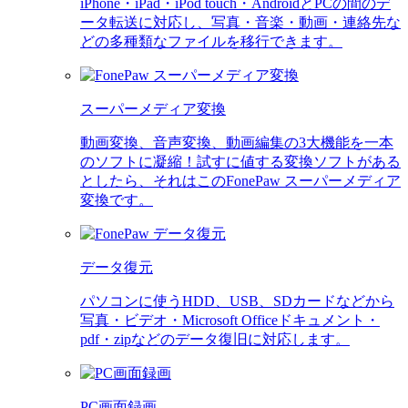
iPhone・iPad・iPod touch・AndroidとPCの間のデ
ータ転送に対応し、写真・音楽・動画・連絡先な
どの多種類なファイルを移行できます。
スーパーメディア変換
動画変換、音声変換、動画編集の3大機能を一本
のソフトに凝縮！試すに値する変換ソフトがある
としたら、それはこのFonePaw スーパーメディア
変換です。
データ復元
パソコンに使うHDD、USB、SDカードなどから
写真・ビデオ・Microsoft Officeドキュメント・
pdf・zipなどのデータ復旧に対応します。
PC画面録画