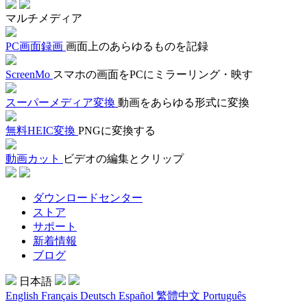
マルチメディア
PC画面録画
画面上のあらゆるものを記録
ScreenMo
スマホの画面をPCにミラーリング・映す
スーパーメディア変換
動画をあらゆる形式に変換
無料HEIC変換
PNGに変換する
動画カット
ビデオの編集とクリップ
ダウンロードセンター
ストア
サポート
新着情報
ブログ
日本語
English
Français
Deutsch
Español
繁體中文
Português