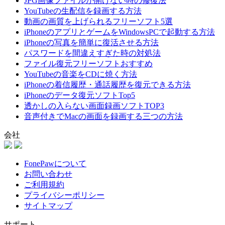
JPG画像ファイルが開けない時の修復法
YouTubeの生配信を録画する方法
動画の画質を上げられるフリーソフト5選
iPhoneのアプリとゲームをWindowsPCで起動する方法
iPhoneの写真を簡単に復活させる方法
パスワードを間違えすぎた時の対処法
ファイル復元フリーソフトおすすめ
YouTubeの音楽をCDに焼く方法
iPhoneの着信履歴・通話履歴を復元できる方法
iPhoneのデータ復元ソフトTop5
透かしの入らない画面録画ソフトTOP3
音声付きでMacの画面を録画する三つの方法
会社
FonePawについて
お問い合わせ
ご利用規約
プライバシーポリシー
サイトマップ
サポート