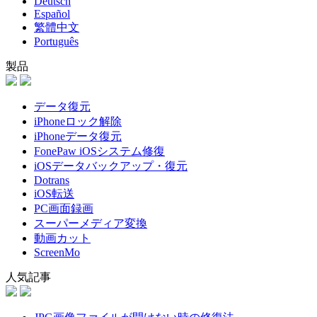
Deutsch
Español
繁體中文
Português
製品
データ復元
iPhoneロック解除
iPhoneデータ復元
FonePaw iOSシステム修復
iOSデータバックアップ・復元
Dotrans
iOS転送
PC画面録画
スーパーメディア変換
動画カット
ScreenMo
人気記事