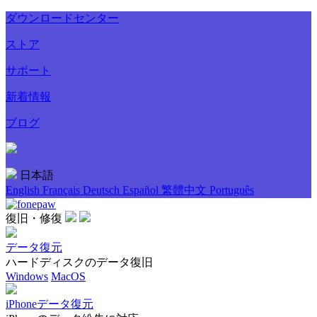
ダウンロードセンター
ストア
サポート
新着情報
ブログ
日本語
English
Français
Deutsch
Español
繁體中文
Português
復旧・修復
データ復元
ハードディスクのデータ復旧
Windows
MacOS
iPhoneデータ復元