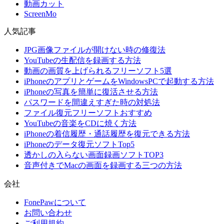
動画カット
ScreenMo
人気記事
JPG画像ファイルが開けない時の修復法
YouTubeの生配信を録画する方法
動画の画質を上げられるフリーソフト5選
iPhoneのアプリとゲームをWindowsPCで起動する方法
iPhoneの写真を簡単に復活させる方法
パスワードを間違えすぎた時の対処法
ファイル復元フリーソフトおすすめ
YouTubeの音楽をCDに焼く方法
iPhoneの着信履歴・通話履歴を復元できる方法
iPhoneのデータ復元ソフトTop5
透かしの入らない画面録画ソフトTOP3
音声付きでMacの画面を録画する三つの方法
会社
FonePawについて
お問い合わせ
ご利用規約