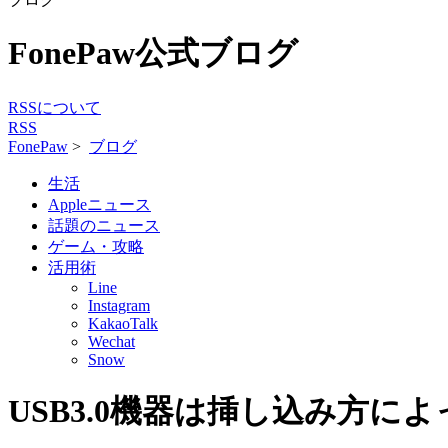
FonePaw公式ブログ
RSSについて
RSS
FonePaw
>
ブログ
生活
Appleニュース
話題のニュース
ゲーム・攻略
活用術
Line
Instagram
KakaoTalk
Wechat
Snow
USB3.0機器は挿し込み方に