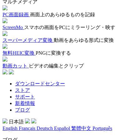
マルチメディア
PC画面録画
画面上のあらゆるものを記録
ScreenMo
スマホの画面をPCにミラーリング・映す
スーパーメディア変換
動画をあらゆる形式に変換
無料HEIC変換
PNGに変換する
動画カット
ビデオの編集とクリップ
ダウンロードセンター
ストア
サポート
新着情報
ブログ
日本語
English
Français
Deutsch
Español
繁體中文
Português
ブログ