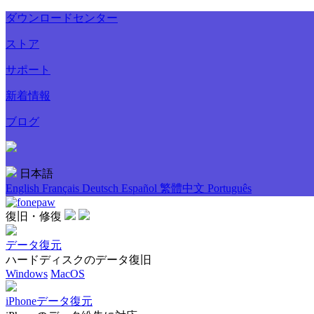
ダウンロードセンター
ストア
サポート
新着情報
ブログ
日本語
English
Français
Deutsch
Español
繁體中文
Português
復旧・修復
データ復元
ハードディスクのデータ復旧
Windows
MacOS
iPhoneデータ復元