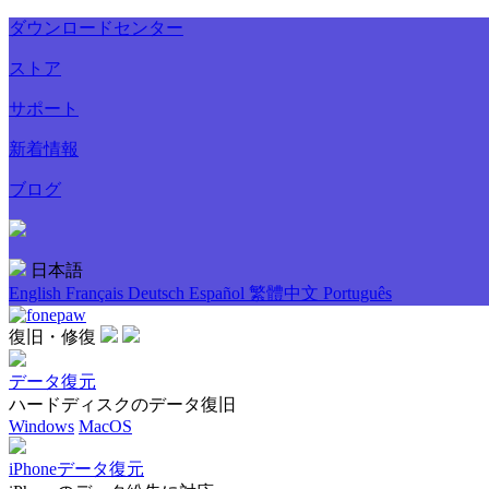
ダウンロードセンター
ストア
サポート
新着情報
ブログ
日本語
English
Français
Deutsch
Español
繁體中文
Português
復旧・修復
データ復元
ハードディスクのデータ復旧
Windows
MacOS
iPhoneデータ復元