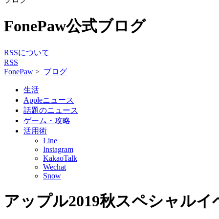
FonePaw公式ブログ
RSSについて
RSS
FonePaw
>
ブログ
生活
Appleニュース
話題のニュース
ゲーム・攻略
活用術
Line
Instagram
KakaoTalk
Wechat
Snow
アップル2019秋スペシャルイベント：