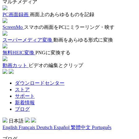
マルチメディア
PC画面録画
画面上のあらゆるものを記録
ScreenMo
スマホの画面をPCにミラーリング・映す
スーパーメディア変換
動画をあらゆる形式に変換
無料HEIC変換
PNGに変換する
動画カット
ビデオの編集とクリップ
ダウンロードセンター
ストア
サポート
新着情報
ブログ
日本語
English
Français
Deutsch
Español
繁體中文
Português
ブログ