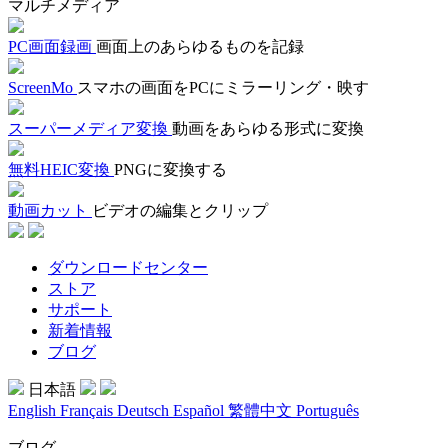
マルチメディア
PC画面録画
画面上のあらゆるものを記録
ScreenMo
スマホの画面をPCにミラーリング・映す
スーパーメディア変換
動画をあらゆる形式に変換
無料HEIC変換
PNGに変換する
動画カット
ビデオの編集とクリップ
ダウンロードセンター
ストア
サポート
新着情報
ブログ
日本語
English
Français
Deutsch
Español
繁體中文
Português
ブログ