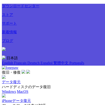
ダウンロードセンター
ストア
サポート
新着情報
ブログ
日本語
English
Français
Deutsch
Español
繁體中文
Português
復旧・修復
データ復元
ハードディスクのデータ復旧
Windows
MacOS
iPhoneデータ復元