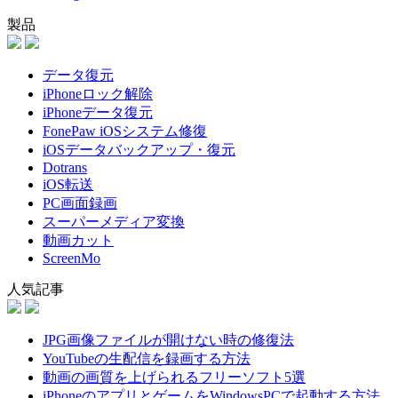
製品
データ復元
iPhoneロック解除
iPhoneデータ復元
FonePaw iOSシステム修復
iOSデータバックアップ・復元
Dotrans
iOS転送
PC画面録画
スーパーメディア変換
動画カット
ScreenMo
人気記事
JPG画像ファイルが開けない時の修復法
YouTubeの生配信を録画する方法
動画の画質を上げられるフリーソフト5選
iPhoneのアプリとゲームをWindowsPCで起動する方法