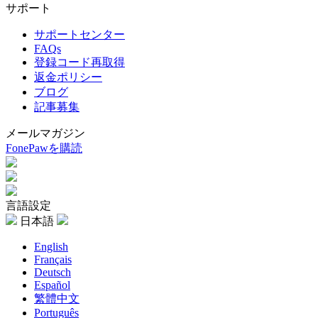
サポート
サポートセンター
FAQs
登録コード再取得
返金ポリシー
ブログ
記事募集
メールマガジン
FonePawを購読
言語設定
日本語
English
Français
Deutsch
Español
繁體中文
Português