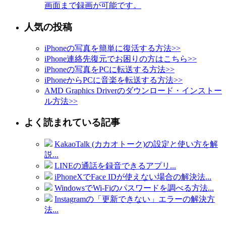
画面まで録画が可能です。
人気の投稿
iPhoneの写真を簡単に復活する方法
>>
iPhone連絡先復元でお困りの方はこちら
>>
iPhoneの写真をPCに転送する方法
>>
iPhoneからPCに音楽を転送する方法
>>
AMD Graphics Driverのダウンロード・インストー
ル方法
>>
よく読まれている記事
KakaoTalk (カカオトーク)の設定と使い方を解
説...
LINEの通話を録音できるアプリ...
iPhoneXでFace IDが使えない場合の解決法...
WindowsでWi-Fiのパスワードを調べる方法...
Instagramの「更新できない」エラーの解決方
法...