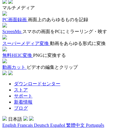
マルチメディア
PC画面録画
画面上のあらゆるものを記録
ScreenMo
スマホの画面をPCにミラーリング・映す
スーパーメディア変換
動画をあらゆる形式に変換
無料HEIC変換
PNGに変換する
動画カット
ビデオの編集とクリップ
ダウンロードセンター
ストア
サポート
新着情報
ブログ
日本語
English
Français
Deutsch
Español
繁體中文
Português