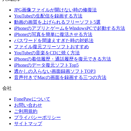
JPG画像ファイルが開けない時の修復法
YouTubeの生配信を録画する方法
動画の画質を上げられるフリーソフト5選
iPhoneのアプリとゲームをWindowsPCで起動する方法
iPhoneの写真を簡単に復活させる方法
パスワードを間違えすぎた時の対処法
ファイル復元フリーソフトおすすめ
YouTubeの音楽をCDに焼く方法
iPhoneの着信履歴・通話履歴を復元できる方法
iPhoneのデータ復元ソフトTop5
透かしの入らない画面録画ソフトTOP3
音声付きでMacの画面を録画する三つの方法
会社
FonePawについて
お問い合わせ
ご利用規約
プライバシーポリシー
サイトマップ