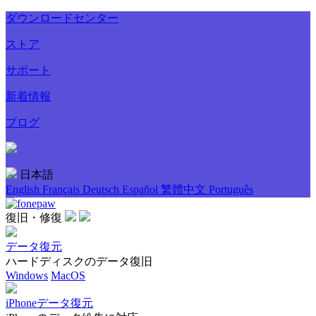
ダウンロードセンター
ストア
サポート
新着情報
ブログ
日本語
English
Français
Deutsch
Español
繁體中文
Português
復旧・修復
データ復元
ハードディスクのデータ復旧
Windows
MacOS
iPhoneデータ復元