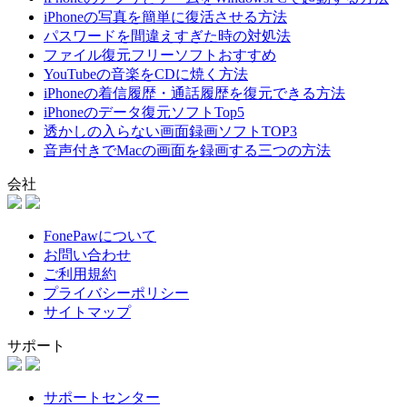
iPhoneの写真を簡単に復活させる方法
パスワードを間違えすぎた時の対処法
ファイル復元フリーソフトおすすめ
YouTubeの音楽をCDに焼く方法
iPhoneの着信履歴・通話履歴を復元できる方法
iPhoneのデータ復元ソフトTop5
透かしの入らない画面録画ソフトTOP3
音声付きでMacの画面を録画する三つの方法
会社
FonePawについて
お問い合わせ
ご利用規約
プライバシーポリシー
サイトマップ
サポート
サポートセンター