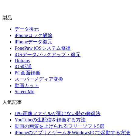
製品
データ復元
iPhoneロック解除
iPhoneデータ復元
FonePaw iOSシステム修復
iOSデータバックアップ・復元
Dotrans
iOS転送
PC画面録画
スーパーメディア変換
動画カット
ScreenMo
人気記事
JPG画像ファイルが開けない時の修復法
YouTubeの生配信を録画する方法
動画の画質を上げられるフリーソフト5選
iPhoneのアプリとゲームをWindowsPCで起動する方法