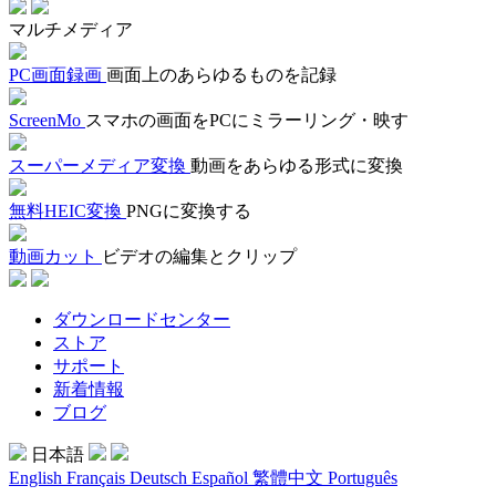
マルチメディア
PC画面録画
画面上のあらゆるものを記録
ScreenMo
スマホの画面をPCにミラーリング・映す
スーパーメディア変換
動画をあらゆる形式に変換
無料HEIC変換
PNGに変換する
動画カット
ビデオの編集とクリップ
ダウンロードセンター
ストア
サポート
新着情報
ブログ
日本語
English
Français
Deutsch
Español
繁體中文
Português