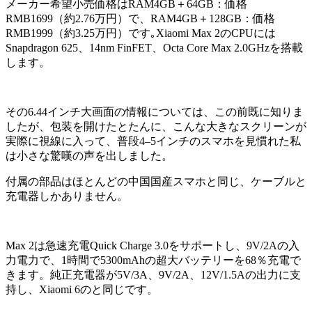
メーカー希望小売価格はRAM4GB＋64GB：価格
RMB1699（約2.76万円）で、RAM4GB＋128GB：価格
RMB1999（約3.25万円）です｡Xiaomi Max 2のCPUには
Snapdragon 625、14nm FinFET、Octa Core Max 2.0GHzを搭載
します。
その6.44インチ大画面の情報については、この前既に知りま
したが、包装を開けたとたんに、こんな大きなスクリーンが
実際に視線に入って、普段4–5インチのスマホを見慣れた私
は小さな驚嘆の声を出しました。
付属の部品はほとんどの中国国産スマホと同じ、ケーブルと
充電器しかありません。
Max 2は急速充電Quick Charge 3.0をサポートし、9V/2Aの入
力電力で、1時間で5300mAhの超大バッテリーを68％充電で
きます。純正充電器が5V/3A、9V/2A、12V/1.5Aの出力に支
持し、Xiaomi 6のと同じです。