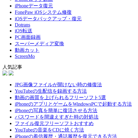
iPhoneデータ復元
FonePaw iOSシステム修復
iOSデータバックアップ・復元
Dotrans
iOS転送
PC画面録画
スーパーメディア変換
動画カット
ScreenMo
人気記事
JPG画像ファイルが開けない時の修復法
YouTubeの生配信を録画する方法
動画の画質を上げられるフリーソフト5選
iPhoneのアプリとゲームをWindowsPCで起動する方法
iPhoneの写真を簡単に復活させる方法
パスワードを間違えすぎた時の対処法
ファイル復元フリーソフトおすすめ
YouTubeの音楽をCDに焼く方法
iPhoneの着信履歴・通話履歴を復元できる方法