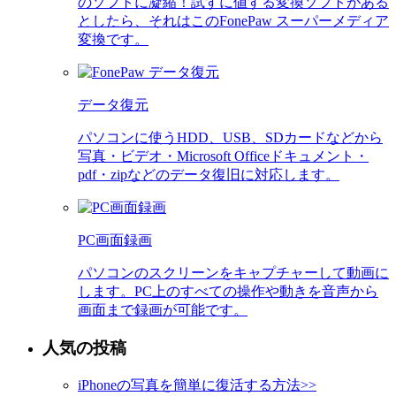
のソフトに凝縮！試すに値する変換ソフトがある
としたら、それはこのFonePaw スーパーメディア
変換です。
データ復元
パソコンに使うHDD、USB、SDカードなどから
写真・ビデオ・Microsoft Officeドキュメント・
pdf・zipなどのデータ復旧に対応します。
PC画面録画
パソコンのスクリーンをキャプチャーして動画に
します。PC上のすべての操作や動きを音声から
画面まで録画が可能です。
人気の投稿
iPhoneの写真を簡単に復活する方法
>>