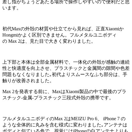
差し指がちょうどあたる場所で操作しやすいので便利だと思
います。
初代Maxの外殻の材質や仕立てから見れば、正直Xiaomiか
Hongmiかよく区別できません。フルメタルユニボディ
の Max 2は、見た目で大きく変わりました。
上下部と本体は全部金属材料で、一体化の外殻が感触の連続
性と快適度を向上させ、プラスチックと金属間の隙間や色差
問題もなくなりました｡初代よりスムースなふち部分は、手
触りが改善されました。
Max 2を発表する前に、MaxはXiaomi製品の中で最後のプラ
スチック-金属-プラスチック三段式外殻の携帯です。
フルメタルユニボディのMax 2はMEIZU Pro 6、 iPhone 7 の
ような全体的に丸みを含む様式に変わりました｡アンテナは
ボディと似ている色で、視覚にはiPhoneの白アンテナよりも