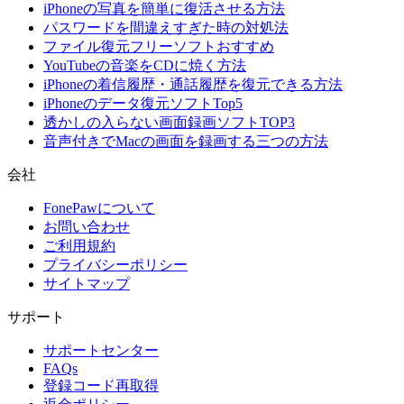
iPhoneの写真を簡単に復活させる方法
パスワードを間違えすぎた時の対処法
ファイル復元フリーソフトおすすめ
YouTubeの音楽をCDに焼く方法
iPhoneの着信履歴・通話履歴を復元できる方法
iPhoneのデータ復元ソフトTop5
透かしの入らない画面録画ソフトTOP3
音声付きでMacの画面を録画する三つの方法
会社
FonePawについて
お問い合わせ
ご利用規約
プライバシーポリシー
サイトマップ
サポート
サポートセンター
FAQs
登録コード再取得