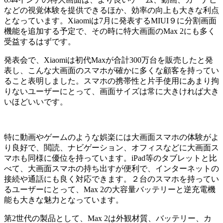
などの視覚体験を提供できるほか、効率の向上も大きな利点
となっています。Xiaomiは7月に発表するMIUI９に分割画面
機能を追加する予定で、その時に特大画面のMax 2にも多く
受益するはずです。
発表会で、Xiaomiは初代Maxが合計300万台を販売したと発
表し、こんな大画面のスマホが確かに多くな顧客を持ってい
ること表明しました。スマホの携帯性と片手使用にあまり拘
りないユーザーにとって、画面サイズは常に大きければ大き
いほどいいです。
特に動画やゲームのような娯楽には大画面スマホの体験がよ
り良好で、閲読、ナビゲーション、オフィスなどに大画面ス
マホも同様に優位を持っています。iPad等のタブレットと比
べて、大画面スマホの持ち出すが便利で、インターネットの
接続や通話にも良く対応できます。２台のスマホを持ってい
るユーザーにとって、Max 2の大容量バッテリーと逆充電機
能も大きな魅力となっています。
第2世代の製品として、Max 2は外観材質、バッテリー、カ