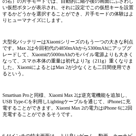
の右）の片手モードでは、自動的に縮小後の画面にふさわし
い仮想ボタンが表示され、それに設定でこの仮想キーを設置
するかどうかを選択することができ、片手モードの体験はよ
りヒューマナイズにします。
大型化バッテリーはXiaomiシリーズのもう一つの大きな利点
です。Max 2は今回初代の4850mAhから5300mAhにアップグ
レードして、Xiaomiの5000mAhのモバイル電源よりも大きく
なって、スマホ本体の重量は初代より7g（211g）重くなりま
した。XiaomiによるとはMax 2が少なくとも二日間使用でき
るという。
Smartisan Proと同様、Xiaomi Max 2は逆充電機能を追加し、
USB Type-Cを利用しLightingケーブルを通じて、iPhoneに充
電することができます。Xiaomi Max 2の電力はiPhone 6に2回
充電することができるそうです。
6.44インチの特大画面は、より良いゲーム、動画、カーナビ