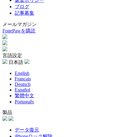
返金ポリシー
ブログ
記事募集
メールマガジン
FonePawを購読
言語設定
日本語
English
Français
Deutsch
Español
繁體中文
Português
製品
データ復元
iPhoneロック解除