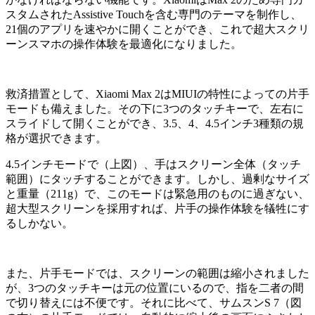
スタムされたAssistive Touchを含む専門のテーマを制作し、
21個のアプリを速やかに開くことができ、これで超大スクリ
ーンスマホの操作体験を最適化になりました。
救済措置として、Xiaomi Max 2はMIUIの特性によっての片手
モードも備えました。その下に3つのタッチキーで、左右に
スライドして開くことができ、3.5、4、4.5インチ3種類の規
格が選択できます。
4.5インチモードで（上図）、手はスクリーン全体（タッチ
範囲）にタッチすることができます。しかし、過剰なサイズ
と重量（211g）で、このモードは緊急用のものに過ぎない、
超大型スクリーンを採用すれば、片手の操作体験を犠牲にす
るしかない。
また、片手モードでは、スクリーンの範囲は縮小されました
が、3つのタッチキーは元の位置にいるので、指を二者の間
で切り替えには不便です。それに比べて、サムスンS 7（図