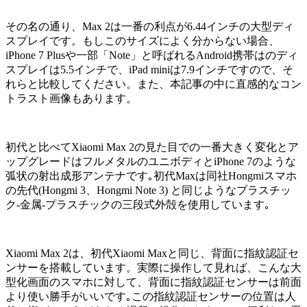
その名の通り、Max 2は一番の利点が6.44インチの大型ディ
スプレイです。もしこのサイズによく分からない場合、
iPhone 7 Plusや一部「Note」と呼ばれるAndroid携帯はのディ
スプレイは5.5インチで、iPad miniは7.9インチですので、そ
れらと比較してください。また、本記事の中に直感的なコン
トラスト画像もあります。
初代と比べてXiaomi Max 2の見た目での一番大きく変化とア
ップグレードはフルメタルのユニボディとiPhone 7のような
弧状の射出成形アンテナです｡初代Maxは同社Hongmiスマホ
の先代(Hongmi 3、Hongmi Note 3) と同じようなプラスチッ
ク-金属-プラスチックの三段式外殻を使用しています｡
Xiaomi Max 2は、初代Xiaomi Maxと同じ、背面に指紋認証セ
ンサーを搭載しています。実際に操作して見れば、こんな大
型化画面のスマホに対して、背面に指紋認証センサーは前面
より使い勝手がいいです｡この指紋認証センサーの位置は人