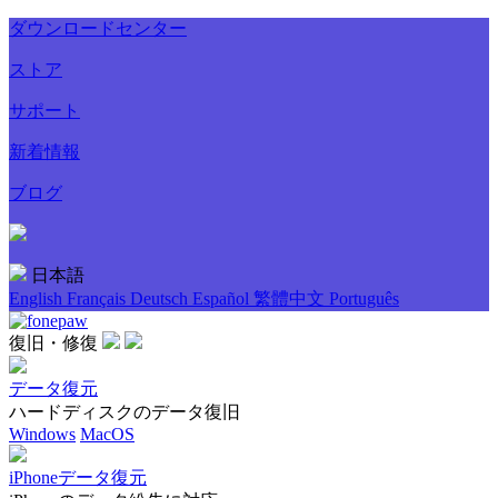
ダウンロードセンター
ストア
サポート
新着情報
ブログ
日本語
English
Français
Deutsch
Español
繁體中文
Português
復旧・修復
データ復元
ハードディスクのデータ復旧
Windows
MacOS
iPhoneデータ復元