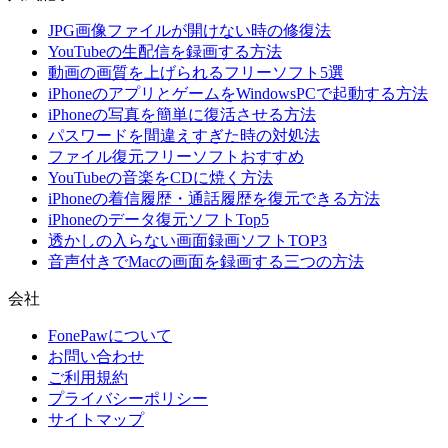
JPG画像ファイルが開けない時の修復法
YouTubeの生配信を録画する方法
動画の画質を上げられるフリーソフト5選
iPhoneのアプリとゲームをWindowsPCで起動する方法
iPhoneの写真を簡単に復活させる方法
パスワードを間違えすぎた時の対処法
ファイル復元フリーソフトおすすめ
YouTubeの音楽をCDに焼く方法
iPhoneの着信履歴・通話履歴を復元できる方法
iPhoneのデータ復元ソフトTop5
透かしの入らない画面録画ソフトTOP3
音声付きでMacの画面を録画する三つの方法
会社
FonePawについて
お問い合わせ
ご利用規約
プライバシーポリシー
サイトマップ