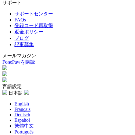
サポート
サポートセンター
FAQs
登録コード再取得
返金ポリシー
ブログ
記事募集
メールマガジン
FonePawを購読
言語設定
日本語
English
Français
Deutsch
Español
繁體中文
Português