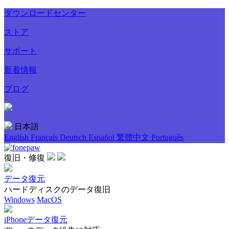
ダウンロードセンター
ストア
サポート
新着情報
ブログ
日本語
English
Français
Deutsch
Español
繁體中文
Português
復旧・修復
データ復元
ハードディスクのデータ復旧
Windows
MacOS
iPhoneデータ復元