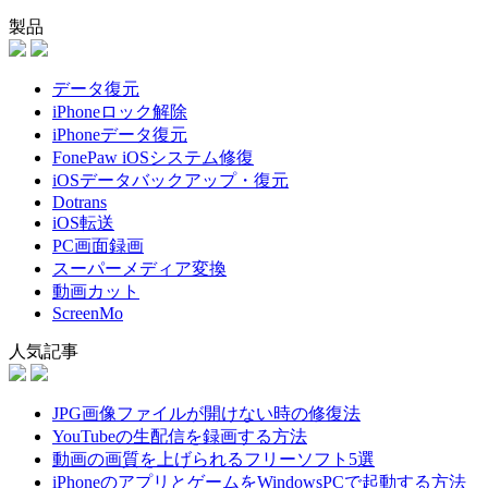
製品
データ復元
iPhoneロック解除
iPhoneデータ復元
FonePaw iOSシステム修復
iOSデータバックアップ・復元
Dotrans
iOS転送
PC画面録画
スーパーメディア変換
動画カット
ScreenMo
人気記事
JPG画像ファイルが開けない時の修復法
YouTubeの生配信を録画する方法
動画の画質を上げられるフリーソフト5選
iPhoneのアプリとゲームをWindowsPCで起動する方法