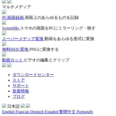
マルチメディア
PC画面録画
画面上のあらゆるものを記録
ScreenMo
スマホの画面をPCにミラーリング・映す
スーパーメディア変換
動画をあらゆる形式に変換
無料HEIC変換
PNGに変換する
動画カット
ビデオの編集とクリップ
ダウンロードセンター
ストア
サポート
新着情報
ブログ
日本語
English
Français
Deutsch
Español
繁體中文
Português