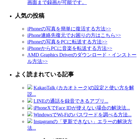
画面まで録画が可能です。
人気の投稿
iPhoneの写真を簡単に復活する方法
>>
iPhone連絡先復元でお困りの方はこちら
>>
iPhoneの写真をPCに転送する方法
>>
iPhoneからPCに音楽を転送する方法
>>
AMD Graphics Driverのダウンロード・インストー
ル方法
>>
よく読まれている記事
KakaoTalk (カカオトーク)の設定と使い方を解
説...
LINEの通話を録音できるアプリ...
iPhoneXでFace IDが使えない場合の解決法...
WindowsでWi-Fiのパスワードを調べる方法...
Instagramの「更新できない」エラーの解決方
法...