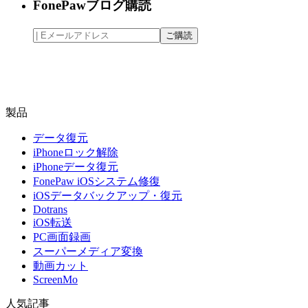
FonePawブログ購読
製品
データ復元
iPhoneロック解除
iPhoneデータ復元
FonePaw iOSシステム修復
iOSデータバックアップ・復元
Dotrans
iOS転送
PC画面録画
スーパーメディア変換
動画カット
ScreenMo
人気記事