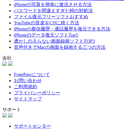
iPhoneの写真を簡単に復活させる方法
パスワードを間違えすぎた時の対処法
ファイル復元フリーソフトおすすめ
YouTubeの音楽をCDに焼く方法
iPhoneの着信履歴・通話履歴を復元できる方法
iPhoneのデータ復元ソフトTop5
透かしの入らない画面録画ソフトTOP3
音声付きでMacの画面を録画する三つの方法
会社
FonePawについて
お問い合わせ
ご利用規約
プライバシーポリシー
サイトマップ
サポート
サポートセンター