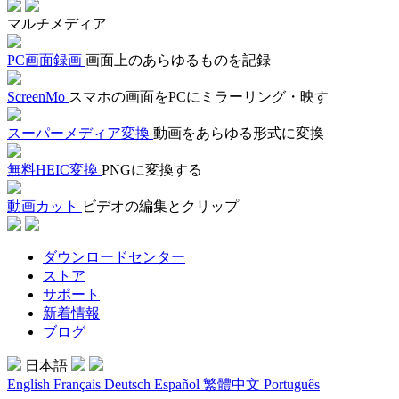
マルチメディア
PC画面録画
画面上のあらゆるものを記録
ScreenMo
スマホの画面をPCにミラーリング・映す
スーパーメディア変換
動画をあらゆる形式に変換
無料HEIC変換
PNGに変換する
動画カット
ビデオの編集とクリップ
ダウンロードセンター
ストア
サポート
新着情報
ブログ
日本語
English
Français
Deutsch
Español
繁體中文
Português