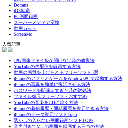
Dotrans
iOS転送
PC画面録画
スーパーメディア変換
動画カット
ScreenMo
人気記事
JPG画像ファイルが開けない時の修復法
YouTubeの生配信を録画する方法
動画の画質を上げられるフリーソフト5選
iPhoneのアプリとゲームをWindowsPCで起動する方法
iPhoneの写真を簡単に復活させる方法
パスワードを間違えすぎた時の対処法
ファイル復元フリーソフトおすすめ
YouTubeの音楽をCDに焼く方法
iPhoneの着信履歴・通話履歴を復元できる方法
iPhoneのデータ復元ソフトTop5
透かしの入らない画面録画ソフトTOP3
音声付きでMacの画面を録画する三つの方法