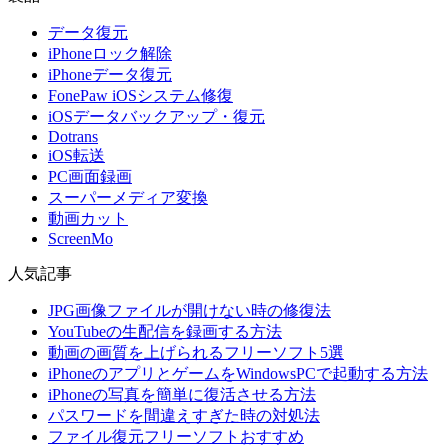
データ復元
iPhoneロック解除
iPhoneデータ復元
FonePaw iOSシステム修復
iOSデータバックアップ・復元
Dotrans
iOS転送
PC画面録画
スーパーメディア変換
動画カット
ScreenMo
人気記事
JPG画像ファイルが開けない時の修復法
YouTubeの生配信を録画する方法
動画の画質を上げられるフリーソフト5選
iPhoneのアプリとゲームをWindowsPCで起動する方法
iPhoneの写真を簡単に復活させる方法
パスワードを間違えすぎた時の対処法
ファイル復元フリーソフトおすすめ