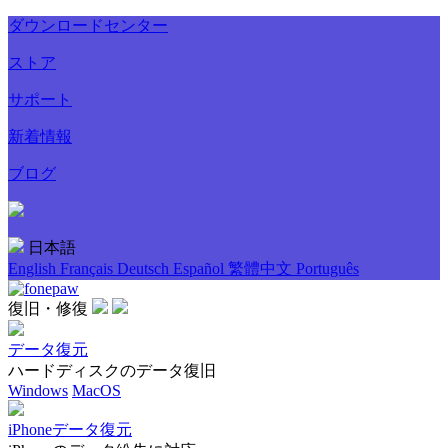
ダウンロードセンター
ストア
サポート
新着情報
ブログ
日本語
English
Français
Deutsch
Español
繁體中文
Português
復旧・修復
データ復元
ハードディスクのデータ復旧
Windows
MacOS
iPhoneデータ復元