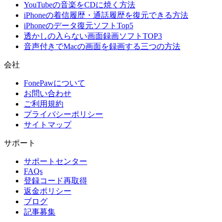
YouTubeの音楽をCDに焼く方法
iPhoneの着信履歴・通話履歴を復元できる方法
iPhoneのデータ復元ソフトTop5
透かしの入らない画面録画ソフトTOP3
音声付きでMacの画面を録画する三つの方法
会社
FonePawについて
お問い合わせ
ご利用規約
プライバシーポリシー
サイトマップ
サポート
サポートセンター
FAQs
登録コード再取得
返金ポリシー
ブログ
記事募集