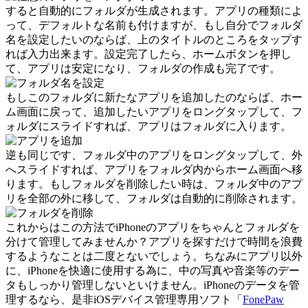
すると自動的にフォルダが生成されます。アプリの種類によ
って、デフォルトな名前も付けますが、もし自分でフォルダ
名を設定したいのならば、上のタイトルのところをタップす
れば入力出来ます。設定完了したら、ホームボタンを押し
て、アプリは安定になり、フォルダの作成も完了です。
もしこのフォルダに新たなアプリを追加したのならば、ホー
ム画面に戻って、追加したいアプリをロングタップして、フ
ォルダにスライドすれば、アプリはフォルダに入ります。
逆も同じです、フォルダ中のアプリをロングタップして、外
へスライドすれば、アプリをフォルダ内からホーム画面へ移
ります。もしフォルダを削除したい時は、フォルダ中のアプ
リを全部の外に移して、フォルダは自動的に削除されます。
これからはこの方法でiPhoneのアプリをちゃんとフォルダを
分けて管理してみませんか？アプリを探すだけで時間を浪費
するようなことは二度とないでしょう。ちなみにアプリ以外
に、iPhoneを快適に使用する為に、中の写真や音楽等のデー
タもしっかり管理しないといけません。iPhoneのデータを管
理するなら、是非iOSデバイス管理専用ソフト「
FonePaw