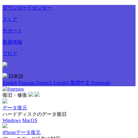
ダウンロードセンター
ストア
サポート
新着情報
ブログ
日本語
English
Français
Deutsch
Español
繁體中文
Português
復旧・修復
データ復元
ハードディスクのデータ復旧
Windows
MacOS
iPhoneデータ復元