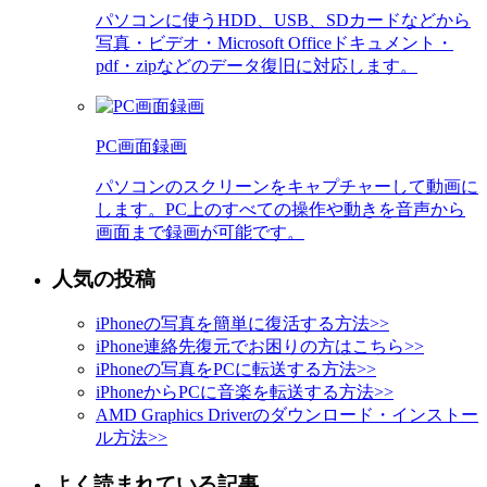
パソコンに使うHDD、USB、SDカードなどから
写真・ビデオ・Microsoft Officeドキュメント・
pdf・zipなどのデータ復旧に対応します。
PC画面録画
パソコンのスクリーンをキャプチャーして動画に
します。PC上のすべての操作や動きを音声から
画面まで録画が可能です。
人気の投稿
iPhoneの写真を簡単に復活する方法
>>
iPhone連絡先復元でお困りの方はこちら
>>
iPhoneの写真をPCに転送する方法
>>
iPhoneからPCに音楽を転送する方法
>>
AMD Graphics Driverのダウンロード・インストー
ル方法
>>
よく読まれている記事