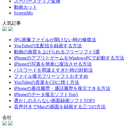
スーパーメディア変換
動画カット
ScreenMo
人気記事
JPG画像ファイルが開けない時の修復法
YouTubeの生配信を録画する方法
動画の画質を上げられるフリーソフト5選
iPhoneのアプリとゲームをWindowsPCで起動する方法
iPhoneの写真を簡単に復活させる方法
パスワードを間違えすぎた時の対処法
ファイル復元フリーソフトおすすめ
YouTubeの音楽をCDに焼く方法
iPhoneの着信履歴・通話履歴を復元できる方法
iPhoneのデータ復元ソフトTop5
透かしの入らない画面録画ソフトTOP3
音声付きでMacの画面を録画する三つの方法
会社