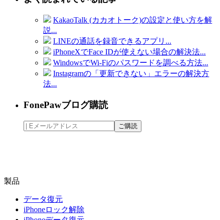
KakaoTalk (カカオトーク)の設定と使い方を解
説...
LINEの通話を録音できるアプリ...
iPhoneXでFace IDが使えない場合の解決法...
WindowsでWi-Fiのパスワードを調べる方法...
Instagramの「更新できない」エラーの解決方
法...
FonePawブログ購読
製品
データ復元
iPhoneロック解除
iPhoneデータ復元