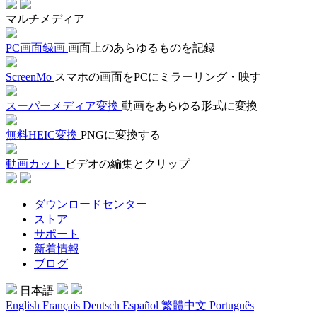
マルチメディア
PC画面録画
画面上のあらゆるものを記録
ScreenMo
スマホの画面をPCにミラーリング・映す
スーパーメディア変換
動画をあらゆる形式に変換
無料HEIC変換
PNGに変換する
動画カット
ビデオの編集とクリップ
ダウンロードセンター
ストア
サポート
新着情報
ブログ
日本語
English
Français
Deutsch
Español
繁體中文
Português