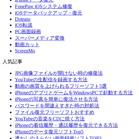
FonePaw iOSシステム修復
iOSデータバックアップ・復元
Dotrans
iOS転送
PC画面録画
スーパーメディア変換
動画カット
ScreenMo
人気記事
JPG画像ファイルが開けない時の修復法
YouTubeの生配信を録画する方法
動画の画質を上げられるフリーソフト5選
iPhoneのアプリとゲームをWindowsPCで起動する方法
iPhoneの写真を簡単に復活させる方法
パスワードを間違えすぎた時の対処法
ファイル復元フリーソフトおすすめ
YouTubeの音楽をCDに焼く方法
iPhoneの着信履歴・通話履歴を復元できる方法
iPhoneのデータ復元ソフトTop5
透かしの入らない画面録画ソフトTOP3