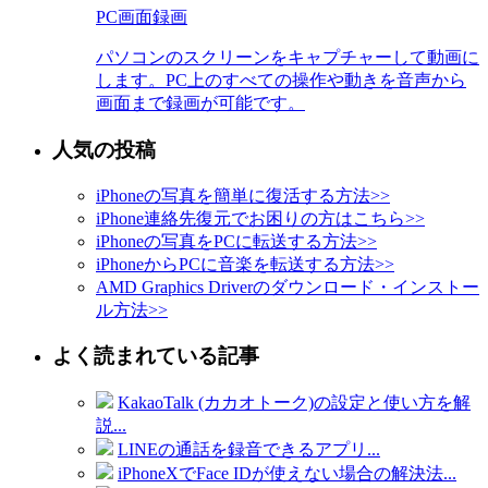
PC画面録画
パソコンのスクリーンをキャプチャーして動画に
します。PC上のすべての操作や動きを音声から
画面まで録画が可能です。
人気の投稿
iPhoneの写真を簡単に復活する方法
>>
iPhone連絡先復元でお困りの方はこちら
>>
iPhoneの写真をPCに転送する方法
>>
iPhoneからPCに音楽を転送する方法
>>
AMD Graphics Driverのダウンロード・インストー
ル方法
>>
よく読まれている記事
KakaoTalk (カカオトーク)の設定と使い方を解
説...
LINEの通話を録音できるアプリ...
iPhoneXでFace IDが使えない場合の解決法...