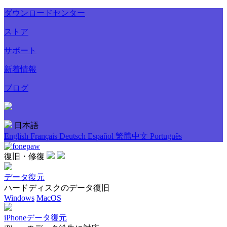
ダウンロードセンター
ストア
サポート
新着情報
ブログ
日本語
English
Français
Deutsch
Español
繁體中文
Português
復旧・修復
データ復元
ハードディスクのデータ復旧
Windows
MacOS
iPhoneデータ復元