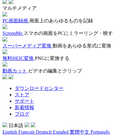
マルチメディア
PC画面録画
画面上のあらゆるものを記録
ScreenMo
スマホの画面をPCにミラーリング・映す
スーパーメディア変換
動画をあらゆる形式に変換
無料HEIC変換
PNGに変換する
動画カット
ビデオの編集とクリップ
ダウンロードセンター
ストア
サポート
新着情報
ブログ
日本語
English
Français
Deutsch
Español
繁體中文
Português