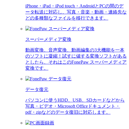
iPhone・iPad・iPod touch・AndroidとPCの間のデ
ータ転送に対応し、写真・音楽・動画・連絡先な
どの多種類なファイルを移行できます。
スーパーメディア変換
動画変換、音声変換、動画編集の3大機能を一本
のソフトに凝縮！試すに値する変換ソフトがある
としたら、それはこのFonePaw スーパーメディア
変換です。
データ復元
パソコンに使うHDD、USB、SDカードなどから
写真・ビデオ・Microsoft Officeドキュメント・
pdf・zipなどのデータ復旧に対応します。