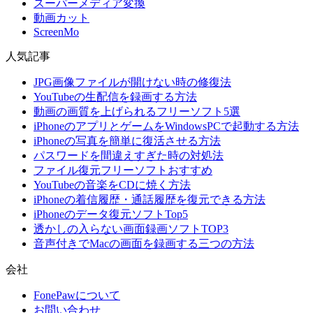
スーパーメディア変換
動画カット
ScreenMo
人気記事
JPG画像ファイルが開けない時の修復法
YouTubeの生配信を録画する方法
動画の画質を上げられるフリーソフト5選
iPhoneのアプリとゲームをWindowsPCで起動する方法
iPhoneの写真を簡単に復活させる方法
パスワードを間違えすぎた時の対処法
ファイル復元フリーソフトおすすめ
YouTubeの音楽をCDに焼く方法
iPhoneの着信履歴・通話履歴を復元できる方法
iPhoneのデータ復元ソフトTop5
透かしの入らない画面録画ソフトTOP3
音声付きでMacの画面を録画する三つの方法
会社
FonePawについて
お問い合わせ