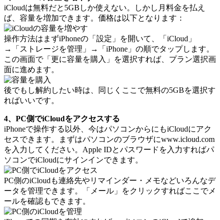
iCloudは無料だと5GBしか使えない。しかし月料金を払え
ば、容量を増加できます。価格は以下となります：
操作方法はまずiPhoneの「設定」を開いて、「iCloud」
→「ストレージを管理」→「iPhone」の順でタップします。
この画面で「更に容量を購入」を選択すれば、プラン選択画
面に進めます。
後でもし解約したい時は、同じくここで無料の5GBを選択す
ればいいです。
4、PC側でiCloudをアクセスする
iPhoneで操作する以外、今はパソコンからにもiCloudにアク
セスできます。まずはパソコンのブラウザにwww.icloud.com
を入力してください。Apple IDとパスワードを入力すればパ
ソコンでiCloudにサインインできます。
PC側のiCloudも連絡先やリマインダー・メモなどいろんなデ
ータを管理できます。「メール」をクリックすればここでメ
ールを確認もできます。