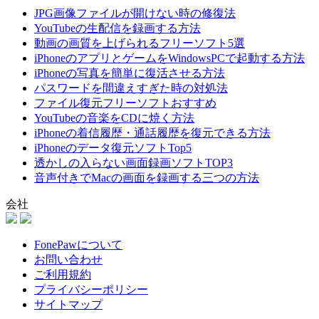
JPG画像ファイルが開けない時の修復法
YouTubeの生配信を録画する方法
動画の画質を上げられるフリーソフト5選
iPhoneのアプリとゲームをWindowsPCで起動する方法
iPhoneの写真を簡単に復活させる方法
パスワードを間違えすぎた時の対処法
ファイル復元フリーソフトおすすめ
YouTubeの音楽をCDに焼く方法
iPhoneの着信履歴・通話履歴を復元できる方法
iPhoneのデータ復元ソフトTop5
透かしの入らない画面録画ソフトTOP3
音声付きでMacの画面を録画する三つの方法
会社
FonePawについて
お問い合わせ
ご利用規約
プライバシーポリシー
サイトマップ