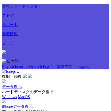
ダウンロードセンター
ストア
サポート
新着情報
ブログ
日本語
English
Français
Deutsch
Español
繁體中文
Português
復旧・修復
データ復元
ハードディスクのデータ復旧
Windows
MacOS
iPhoneデータ復元