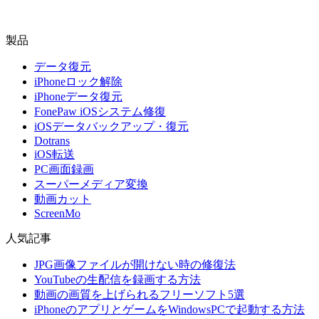
製品
データ復元
iPhoneロック解除
iPhoneデータ復元
FonePaw iOSシステム修復
iOSデータバックアップ・復元
Dotrans
iOS転送
PC画面録画
スーパーメディア変換
動画カット
ScreenMo
人気記事
JPG画像ファイルが開けない時の修復法
YouTubeの生配信を録画する方法
動画の画質を上げられるフリーソフト5選
iPhoneのアプリとゲームをWindowsPCで起動する方法