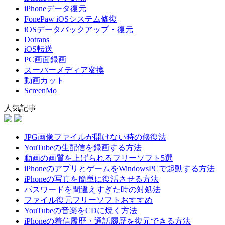
iPhoneデータ復元
FonePaw iOSシステム修復
iOSデータバックアップ・復元
Dotrans
iOS転送
PC画面録画
スーパーメディア変換
動画カット
ScreenMo
人気記事
JPG画像ファイルが開けない時の修復法
YouTubeの生配信を録画する方法
動画の画質を上げられるフリーソフト5選
iPhoneのアプリとゲームをWindowsPCで起動する方法
iPhoneの写真を簡単に復活させる方法
パスワードを間違えすぎた時の対処法
ファイル復元フリーソフトおすすめ
YouTubeの音楽をCDに焼く方法
iPhoneの着信履歴・通話履歴を復元できる方法