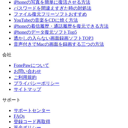
iPhoneの写真を簡単に復活させる方法
パスワードを間違えすぎた時の対処法
ファイル復元フリーソフトおすすめ
YouTubeの音楽をCDに焼く方法
iPhoneの着信履歴・通話履歴を復元できる方法
iPhoneのデータ復元ソフトTop5
透かしの入らない画面録画ソフトTOP3
音声付きでMacの画面を録画する三つの方法
会社
FonePawについて
お問い合わせ
ご利用規約
プライバシーポリシー
サイトマップ
サポート
サポートセンター
FAQs
登録コード再取得
返金ポリシー