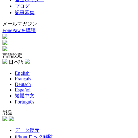
ブログ
記事募集
メールマガジン
FonePawを購読
言語設定
日本語
English
Français
Deutsch
Español
繁體中文
Português
製品
データ復元
iPhoneロック解除