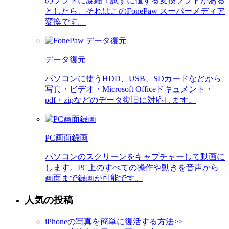
のソフトに凝縮！試すに値する変換ソフトがある
としたら、それはこのFonePaw スーパーメディア
変換です。
データ復元
パソコンに使うHDD、USB、SDカードなどから
写真・ビデオ・Microsoft Officeドキュメント・
pdf・zipなどのデータ復旧に対応します。
PC画面録画
パソコンのスクリーンをキャプチャーして動画に
します。PC上のすべての操作や動きを音声から
画面まで録画が可能です。
人気の投稿
iPhoneの写真を簡単に復活する方法
>>