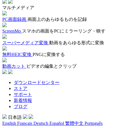
マルチメディア
PC画面録画
画面上のあらゆるものを記録
ScreenMo
スマホの画面をPCにミラーリング・映す
スーパーメディア変換
動画をあらゆる形式に変換
無料HEIC変換
PNGに変換する
動画カット
ビデオの編集とクリップ
ダウンロードセンター
ストア
サポート
新着情報
ブログ
日本語
English
Français
Deutsch
Español
繁體中文
Português