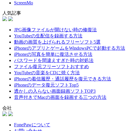
ScreenMo
人気記事
JPG画像ファイルが開けない時の修復法
YouTubeの生配信を録画する方法
動画の画質を上げられるフリーソフト5選
iPhoneのアプリとゲームをWindowsPCで起動する方法
iPhoneの写真を簡単に復活させる方法
パスワードを間違えすぎた時の対処法
ファイル復元フリーソフトおすすめ
YouTubeの音楽をCDに焼く方法
iPhoneの着信履歴・通話履歴を復元できる方法
iPhoneのデータ復元ソフトTop5
透かしの入らない画面録画ソフトTOP3
音声付きでMacの画面を録画する三つの方法
会社
FonePawについて
お問い合わせ