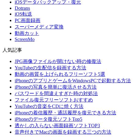
iOSデータバックアップ・復元
Dotrans
iOS転送
PC画面録画
スーパーメディア変換
動画カット
ScreenMo
人気記事
JPG画像ファイルが開けない時の修復法
YouTubeの生配信を録画する方法
動画の画質を上げられるフリーソフト5選
iPhoneのアプリとゲームをWindowsPCで起動する方法
iPhoneの写真を簡単に復活させる方法
パスワードを間違えすぎた時の対処法
ファイル復元フリーソフトおすすめ
YouTubeの音楽をCDに焼く方法
iPhoneの着信履歴・通話履歴を復元できる方法
iPhoneのデータ復元ソフトTop5
透かしの入らない画面録画ソフトTOP3
音声付きでMacの画面を録画する三つの方法