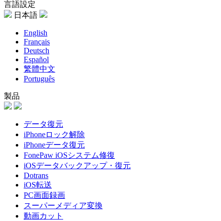
言語設定
日本語
English
Français
Deutsch
Español
繁體中文
Português
製品
データ復元
iPhoneロック解除
iPhoneデータ復元
FonePaw iOSシステム修復
iOSデータバックアップ・復元
Dotrans
iOS転送
PC画面録画
スーパーメディア変換
動画カット