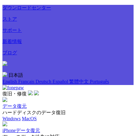
ダウンロードセンター
ストア
サポート
新着情報
ブログ
日本語
English
Français
Deutsch
Español
繁體中文
Português
復旧・修復
データ復元
ハードディスクのデータ復旧
Windows
MacOS
iPhoneデータ復元