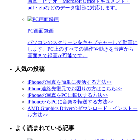
写真・ビデオ・Microsoft Officeドキュメント・
pdf・zipなどのデータ復旧に対応します。
PC画面録画
パソコンのスクリーンをキャプチャーして動画に
します。PC上のすべての操作や動きを音声から
画面まで録画が可能です。
人気の投稿
iPhoneの写真を簡単に復活する方法
>>
iPhone連絡先復元でお困りの方はこちら
>>
iPhoneの写真をPCに転送する方法
>>
iPhoneからPCに音楽を転送する方法
>>
AMD Graphics Driverのダウンロード・インストー
ル方法
>>
よく読まれている記事