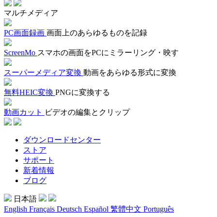
マルチメディア
PC画面録画
画面上のあらゆるものを記録
ScreenMo
スマホの画面をPCにミラーリング・映す
スーパーメディア変換
動画をあらゆる形式に変換
無料HEIC変換
PNGに変換する
動画カット
ビデオの編集とクリップ
ダウンロードセンター
ストア
サポート
新着情報
ブログ
日本語
English
Français
Deutsch
Español
繁體中文
Português