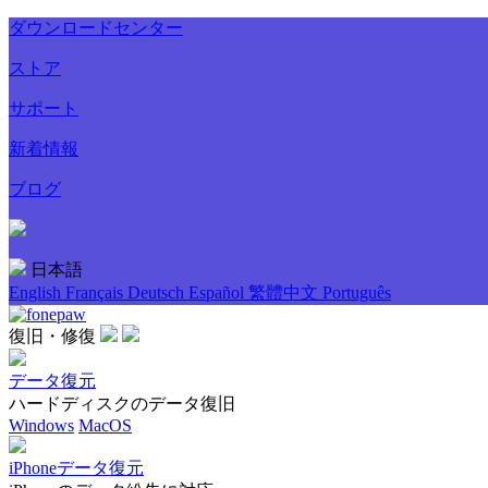
ダウンロードセンター
ストア
サポート
新着情報
ブログ
日本語
English
Français
Deutsch
Español
繁體中文
Português
復旧・修復
データ復元
ハードディスクのデータ復旧
Windows
MacOS
iPhoneデータ復元