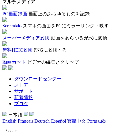
マルチメディア
PC画面録画
画面上のあらゆるものを記録
ScreenMo
スマホの画面をPCにミラーリング・映す
スーパーメディア変換
動画をあらゆる形式に変換
無料HEIC変換
PNGに変換する
動画カット
ビデオの編集とクリップ
ダウンロードセンター
ストア
サポート
新着情報
ブログ
日本語
English
Français
Deutsch
Español
繁體中文
Português
ブログ