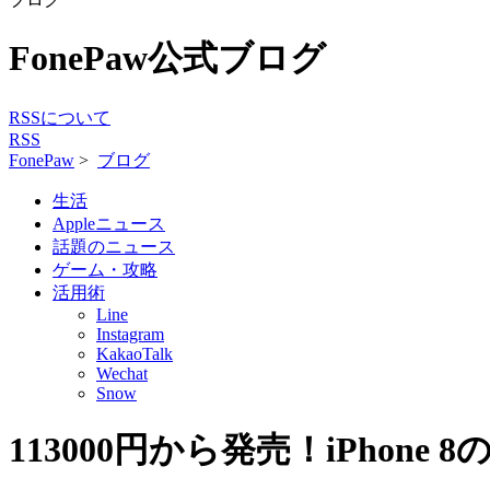
FonePaw公式ブログ
RSSについて
RSS
FonePaw
>
ブログ
生活
Appleニュース
話題のニュース
ゲーム・攻略
活用術
Line
Instagram
KakaoTalk
Wechat
Snow
113000円から発売！iPhone 