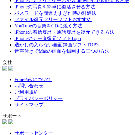
iPhoneのアプリとゲームをWindowsPCで起動する方法
iPhoneの写真を簡単に復活させる方法
パスワードを間違えすぎた時の対処法
ファイル復元フリーソフトおすすめ
YouTubeの音楽をCDに焼く方法
iPhoneの着信履歴・通話履歴を復元できる方法
iPhoneのデータ復元ソフトTop5
透かしの入らない画面録画ソフトTOP3
音声付きでMacの画面を録画する三つの方法
会社
FonePawについて
お問い合わせ
ご利用規約
プライバシーポリシー
サイトマップ
サポート
サポートセンター