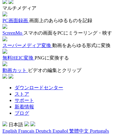
マルチメディア
PC画面録画
画面上のあらゆるものを記録
ScreenMo
スマホの画面をPCにミラーリング・映す
スーパーメディア変換
動画をあらゆる形式に変換
無料HEIC変換
PNGに変換する
動画カット
ビデオの編集とクリップ
ダウンロードセンター
ストア
サポート
新着情報
ブログ
日本語
English
Français
Deutsch
Español
繁體中文
Português