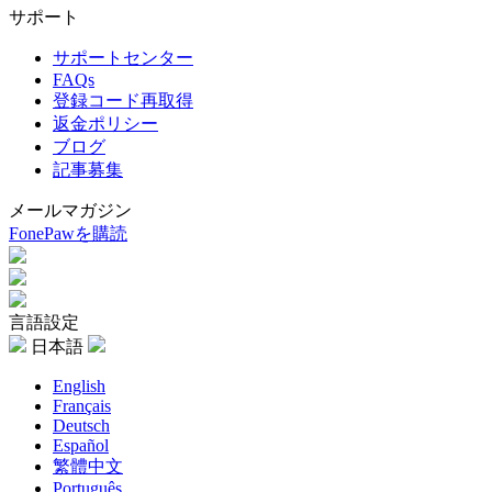
サポート
サポートセンター
FAQs
登録コード再取得
返金ポリシー
ブログ
記事募集
メールマガジン
FonePawを購読
言語設定
日本語
English
Français
Deutsch
Español
繁體中文
Português