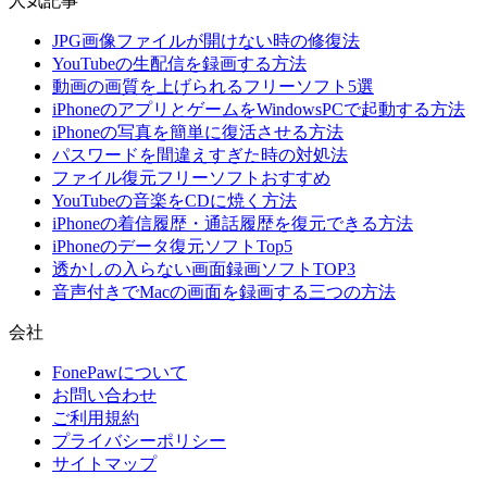
人気記事
JPG画像ファイルが開けない時の修復法
YouTubeの生配信を録画する方法
動画の画質を上げられるフリーソフト5選
iPhoneのアプリとゲームをWindowsPCで起動する方法
iPhoneの写真を簡単に復活させる方法
パスワードを間違えすぎた時の対処法
ファイル復元フリーソフトおすすめ
YouTubeの音楽をCDに焼く方法
iPhoneの着信履歴・通話履歴を復元できる方法
iPhoneのデータ復元ソフトTop5
透かしの入らない画面録画ソフトTOP3
音声付きでMacの画面を録画する三つの方法
会社
FonePawについて
お問い合わせ
ご利用規約
プライバシーポリシー
サイトマップ