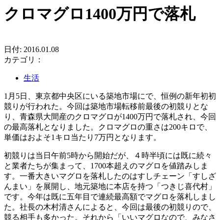
クロマグロ1400万円で落札
日付: 2016.01.08
カテゴリ：
生活
1月5日、東京都中央区にいる築地市場にで、恒例の新年初初
競りが行われた。今回は築地市場転移前最後の初競りとな
り、青森県大間産のクロマグロが1400万円で落札され、今回
の最高落札となりました。クロマグロの重さは200キロで、
単価はおよそ1キロ当たり7万円となります。
初競りは当日午前5時から開始だが、４時半頃には既に続々
と業者たちが集まって、1700本超えのマグロを値踏みしま
す。一番大きいマグロを落札したのはすしチェーン「すしざ
んまい」を展開し、地元築地に本店を持つ「つきじ喜代村」
です。今年は既に五年目で連続最高額でマグロを落札しまし
た。社長の木村清さんによると、今回は最後の初競りので、
競る相手も多かった。それから「いいマグロなので、みなさ