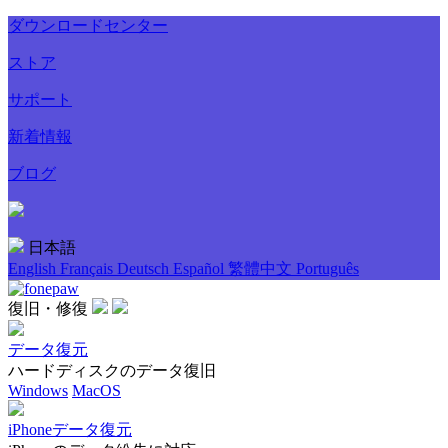
ダウンロードセンター
ストア
サポート
新着情報
ブログ
日本語
English
Français
Deutsch
Español
繁體中文
Português
復旧・修復
データ復元
ハードディスクのデータ復旧
Windows
MacOS
iPhoneデータ復元