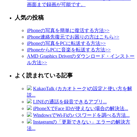
画面まで録画が可能です。
人気の投稿
iPhoneの写真を簡単に復活する方法
>>
iPhone連絡先復元でお困りの方はこちら
>>
iPhoneの写真をPCに転送する方法
>>
iPhoneからPCに音楽を転送する方法
>>
AMD Graphics Driverのダウンロード・インストー
ル方法
>>
よく読まれている記事
KakaoTalk (カカオトーク)の設定と使い方を解
説...
LINEの通話を録音できるアプリ...
iPhoneXでFace IDが使えない場合の解決法...
WindowsでWi-Fiのパスワードを調べる方法...
Instagramの「更新できない」エラーの解決方
法...