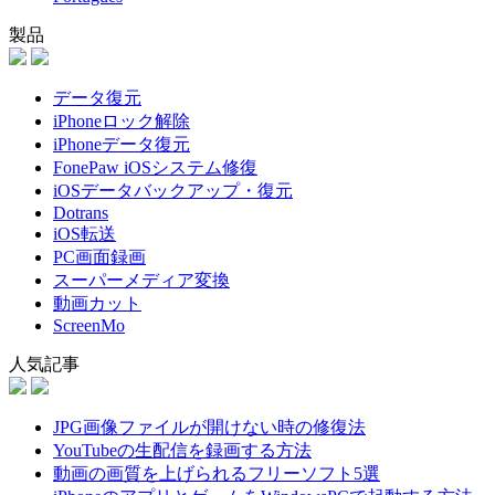
製品
データ復元
iPhoneロック解除
iPhoneデータ復元
FonePaw iOSシステム修復
iOSデータバックアップ・復元
Dotrans
iOS転送
PC画面録画
スーパーメディア変換
動画カット
ScreenMo
人気記事
JPG画像ファイルが開けない時の修復法
YouTubeの生配信を録画する方法
動画の画質を上げられるフリーソフト5選