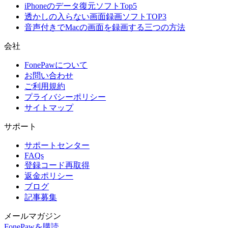
iPhoneのデータ復元ソフトTop5
透かしの入らない画面録画ソフトTOP3
音声付きでMacの画面を録画する三つの方法
会社
FonePawについて
お問い合わせ
ご利用規約
プライバシーポリシー
サイトマップ
サポート
サポートセンター
FAQs
登録コード再取得
返金ポリシー
ブログ
記事募集
メールマガジン
FonePawを購読