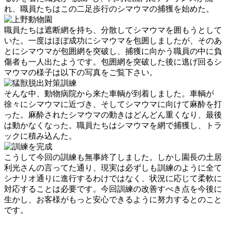
れ、職員たちはこの二足歩行のシマウマの捕獲を始めた。
職員たちは遮断網を持ち、分散してシマウマを囲もうとして
いた。一度はほぼ成功にシマウマを包囲しましたが、そのあ
とにシマウマが包囲網を突破し、捕獲に向かう職員の中に負
傷者も一人出たようです。包囲網を突破した後に逃げ回るシ
マウマの様子は以下の写真をご覧下さい。
そんな中、動物病院から来た車輌が到着しました。車輌が
徐々にシマウマに近づき、そしてシマウマに向けて麻酔を打
った。麻酔されたシマウマの動きはどんどん重くなり、最後
は動かなくなった。職員たちはシマウマを網で捕獲し、トラ
ックに積み込んた。
こうして今回の訓練も無事終了しました。しかし園長の土居
利光さんの言ってた通り、現実は必ずしも訓練のように全て
シナリオ通りに進行するわけではなく、状況に応じて柔軟に
対応することは必要です。今回訓練の改善すべき点を今後に
生かし、お客様がもっと安心できるように努力するとのこと
です。