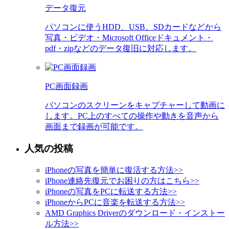
データ復元
パソコンに使うHDD、USB、SDカードなどから
写真・ビデオ・Microsoft Officeドキュメント・
pdf・zipなどのデータ復旧に対応します。
PC画面録画
パソコンのスクリーンをキャプチャーして動画に
します。PC上のすべての操作や動きを音声から
画面まで録画が可能です。
人気の投稿
iPhoneの写真を簡単に復活する方法
>>
iPhone連絡先復元でお困りの方はこちら
>>
iPhoneの写真をPCに転送する方法
>>
iPhoneからPCに音楽を転送する方法
>>
AMD Graphics Driverのダウンロード・インストー
ル方法
>>