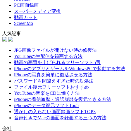
PC画面録画
スーパーメディア変換
動画カット
ScreenMo
人気記事
JPG画像ファイルが開けない時の修復法
YouTubeの生配信を録画する方法
動画の画質を上げられるフリーソフト5選
iPhoneのアプリとゲームをWindowsPCで起動する方法
iPhoneの写真を簡単に復活させる方法
パスワードを間違えすぎた時の対処法
ファイル復元フリーソフトおすすめ
YouTubeの音楽をCDに焼く方法
iPhoneの着信履歴・通話履歴を復元できる方法
iPhoneのデータ復元ソフトTop5
透かしの入らない画面録画ソフトTOP3
音声付きでMacの画面を録画する三つの方法
会社