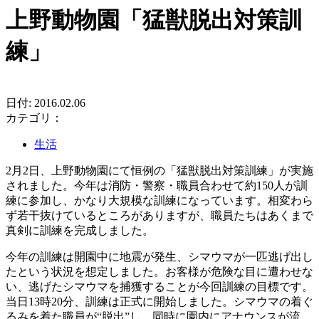
上野動物園「猛獣脱出対策訓
練」
日付: 2016.02.06
カテゴリ：
生活
2月2日、上野動物園にて恒例の「猛獣脱出対策訓練」が実施
されました。今年は消防・警察・職員合わせて約150人が訓
練に参加し、かなり大規模な訓練になっています。相変わら
ず若干抜けているところがありますが、職員たちはあくまで
真剣に訓練を完成しました。
今年の訓練は開園中に地震が発生、シマウマが一匹逃げ出し
たという状況を想定しました。お客様が危険な目に遭わせな
い、逃げたシマウマを捕獲することが今回訓練の目標です。
当日13時20分、訓練は正式に開始しました。シマウマの着ぐ
るみを着た職員が“脱出”し、同時に園内にアナウンスが流