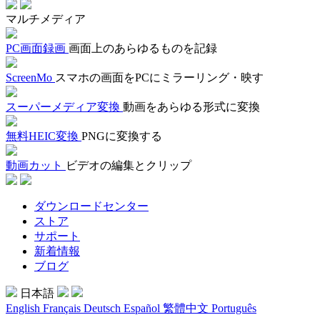
マルチメディア
PC画面録画
画面上のあらゆるものを記録
ScreenMo
スマホの画面をPCにミラーリング・映す
スーパーメディア変換
動画をあらゆる形式に変換
無料HEIC変換
PNGに変換する
動画カット
ビデオの編集とクリップ
ダウンロードセンター
ストア
サポート
新着情報
ブログ
日本語
English
Français
Deutsch
Español
繁體中文
Português