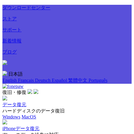
ダウンロードセンター
ストア
サポート
新着情報
ブログ
日本語
English
Français
Deutsch
Español
繁體中文
Português
復旧・修復
データ復元
ハードディスクのデータ復旧
Windows
MacOS
iPhoneデータ復元