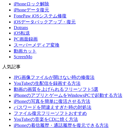
iPhoneロック解除
iPhoneデータ復元
FonePaw iOSシステム修復
iOSデータバックアップ・復元
Dotrans
iOS転送
PC画面録画
スーパーメディア変換
動画カット
ScreenMo
人気記事
JPG画像ファイルが開けない時の修復法
YouTubeの生配信を録画する方法
動画の画質を上げられるフリーソフト5選
iPhoneのアプリとゲームをWindowsPCで起動する方法
iPhoneの写真を簡単に復活させる方法
パスワードを間違えすぎた時の対処法
ファイル復元フリーソフトおすすめ
YouTubeの音楽をCDに焼く方法
iPhoneの着信履歴・通話履歴を復元できる方法