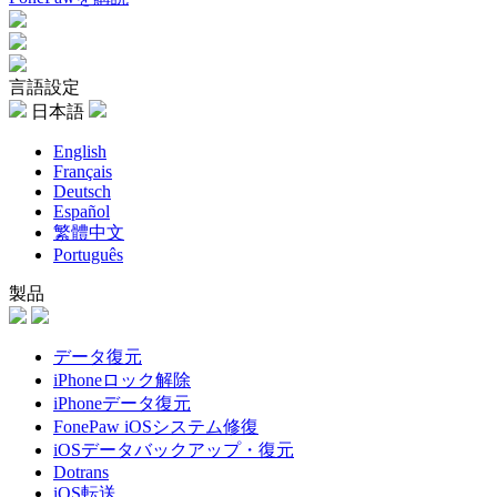
言語設定
日本語
English
Français
Deutsch
Español
繁體中文
Português
製品
データ復元
iPhoneロック解除
iPhoneデータ復元
FonePaw iOSシステム修復
iOSデータバックアップ・復元
Dotrans
iOS転送