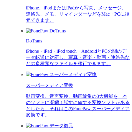
iPhone、iPodまたはiPadから写真、メッセージ、
連絡先、メモ、リマインダーなどをMac・PCに復
元できます。
DoTrans
iPhone・iPad・iPod touch・AndroidとPCの間のデ
ータ転送に対応し、写真・音楽・動画・連絡先な
どの多種類なファイルを移行できます。
スーパーメディア変換
動画変換、音声変換、動画編集の3大機能を一本
のソフトに凝縮！試すに値する変換ソフトがある
としたら、それはこのFonePaw スーパーメディア
変換です。