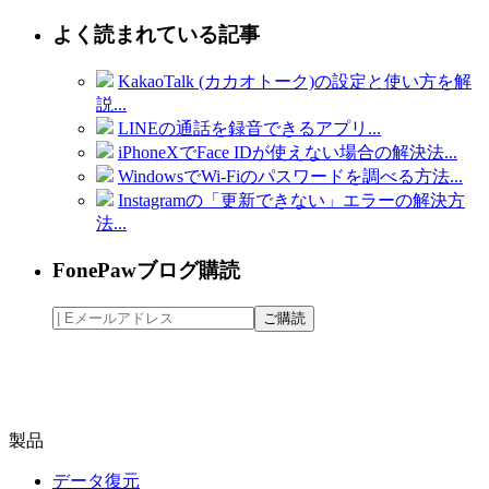
よく読まれている記事
KakaoTalk (カカオトーク)の設定と使い方を解
説...
LINEの通話を録音できるアプリ...
iPhoneXでFace IDが使えない場合の解決法...
WindowsでWi-Fiのパスワードを調べる方法...
Instagramの「更新できない」エラーの解決方
法...
FonePawブログ購読
製品
データ復元