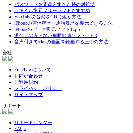
パスワードを間違えすぎた時の対処法
ファイル復元フリーソフトおすすめ
YouTubeの音楽をCDに焼く方法
iPhoneの着信履歴・通話履歴を復元できる方法
iPhoneのデータ復元ソフトTop5
透かしの入らない画面録画ソフトTOP3
音声付きでMacの画面を録画する三つの方法
会社
FonePawについて
お問い合わせ
ご利用規約
プライバシーポリシー
サイトマップ
サポート
サポートセンター
FAQs