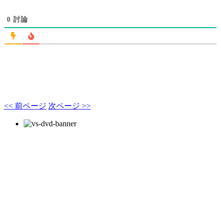
0
討論
<< 前ページ
次ページ >>