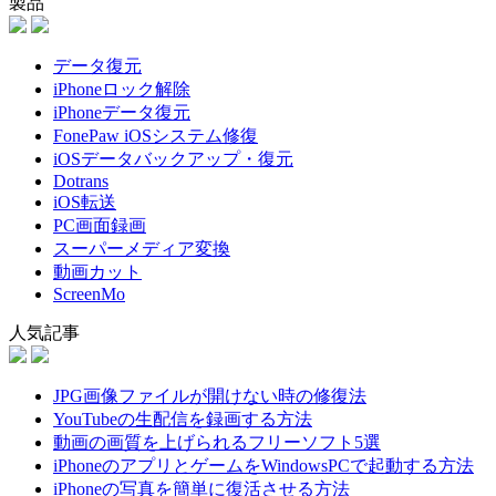
製品
データ復元
iPhoneロック解除
iPhoneデータ復元
FonePaw iOSシステム修復
iOSデータバックアップ・復元
Dotrans
iOS転送
PC画面録画
スーパーメディア変換
動画カット
ScreenMo
人気記事
JPG画像ファイルが開けない時の修復法
YouTubeの生配信を録画する方法
動画の画質を上げられるフリーソフト5選
iPhoneのアプリとゲームをWindowsPCで起動する方法
iPhoneの写真を簡単に復活させる方法