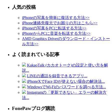
人気の投稿
iPhoneの写真を簡単に復活する方法
>>
iPhone連絡先復元でお困りの方はこちら
>>
iPhoneの写真をPCに転送する方法
>>
iPhoneからPCに音楽を転送する方法
>>
AMD Graphics Driverのダウンロード・インストー
ル方法
>>
よく読まれている記事
KakaoTalk (カカオトーク)の設定と使い方を解
説...
LINEの通話を録音できるアプリ...
iPhoneXでFace IDが使えない場合の解決法...
WindowsでWi-Fiのパスワードを調べる方法...
Instagramの「更新できない」エラーの解決方
法...
FonePawブログ購読