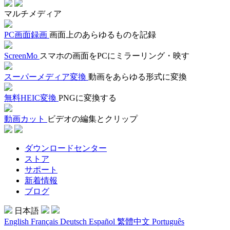
マルチメディア
PC画面録画
画面上のあらゆるものを記録
ScreenMo
スマホの画面をPCにミラーリング・映す
スーパーメディア変換
動画をあらゆる形式に変換
無料HEIC変換
PNGに変換する
動画カット
ビデオの編集とクリップ
ダウンロードセンター
ストア
サポート
新着情報
ブログ
日本語
English
Français
Deutsch
Español
繁體中文
Português