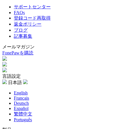
サポートセンター
FAQs
登録コード再取得
返金ポリシー
ブログ
記事募集
メールマガジン
FonePawを購読
言語設定
日本語
English
Français
Deutsch
Español
繁體中文
Português