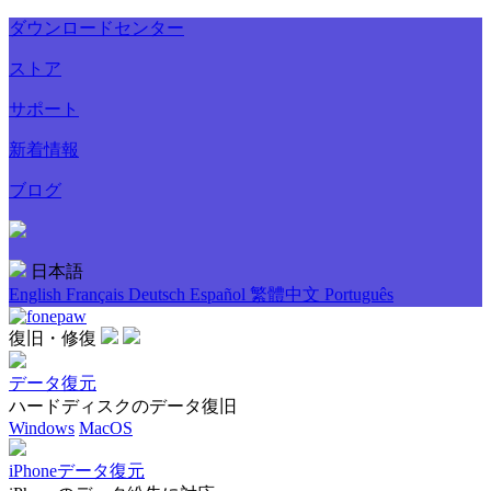
ダウンロードセンター
ストア
サポート
新着情報
ブログ
日本語
English
Français
Deutsch
Español
繁體中文
Português
復旧・修復
データ復元
ハードディスクのデータ復旧
Windows
MacOS
iPhoneデータ復元