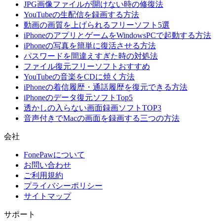
JPG画像ファイルが開けない時の修復法
YouTubeの生配信を録画する方法
動画の画質を上げられるフリーソフト5選
iPhoneのアプリとゲームをWindowsPCで起動する方法
iPhoneの写真を簡単に復活させる方法
パスワードを間違えすぎた時の対処法
ファイル復元フリーソフトおすすめ
YouTubeの音楽をCDに焼く方法
iPhoneの着信履歴・通話履歴を復元できる方法
iPhoneのデータ復元ソフトTop5
透かしの入らない画面録画ソフトTOP3
音声付きでMacの画面を録画する三つの方法
会社
FonePawについて
お問い合わせ
ご利用規約
プライバシーポリシー
サイトマップ
サポート