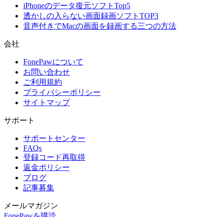
iPhoneのデータ復元ソフトTop5
透かしの入らない画面録画ソフトTOP3
音声付きでMacの画面を録画する三つの方法
会社
FonePawについて
お問い合わせ
ご利用規約
プライバシーポリシー
サイトマップ
サポート
サポートセンター
FAQs
登録コード再取得
返金ポリシー
ブログ
記事募集
メールマガジン
FonePawを購読