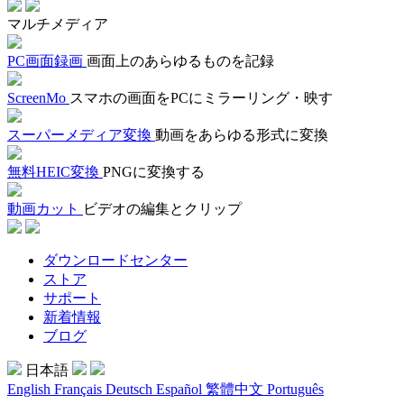
マルチメディア
PC画面録画
画面上のあらゆるものを記録
ScreenMo
スマホの画面をPCにミラーリング・映す
スーパーメディア変換
動画をあらゆる形式に変換
無料HEIC変換
PNGに変換する
動画カット
ビデオの編集とクリップ
ダウンロードセンター
ストア
サポート
新着情報
ブログ
日本語
English
Français
Deutsch
Español
繁體中文
Português