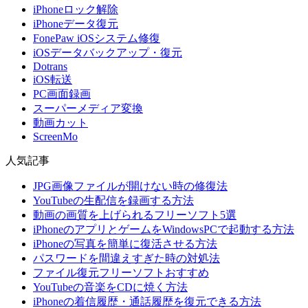
iPhoneロック解除
iPhoneデータ復元
FonePaw iOSシステム修復
iOSデータバックアップ・復元
Dotrans
iOS転送
PC画面録画
スーパーメディア変換
動画カット
ScreenMo
人気記事
JPG画像ファイルが開けない時の修復法
YouTubeの生配信を録画する方法
動画の画質を上げられるフリーソフト5選
iPhoneのアプリとゲームをWindowsPCで起動する方法
iPhoneの写真を簡単に復活させる方法
パスワードを間違えすぎた時の対処法
ファイル復元フリーソフトおすすめ
YouTubeの音楽をCDに焼く方法
iPhoneの着信履歴・通話履歴を復元できる方法