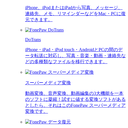
iPhone、iPodまたはiPadから写真、メッセージ、
連絡先、メモ、リマインダーなどをMac・PCに復
元できます。
DoTrans
iPhone・iPad・iPod touch・AndroidとPCの間のデ
ータ転送に対応し、写真・音楽・動画・連絡先な
どの多種類なファイルを移行できます。
スーパーメディア変換
動画変換、音声変換、動画編集の3大機能を一本
のソフトに凝縮！試すに値する変換ソフトがある
としたら、それはこのFonePaw スーパーメディア
変換です。