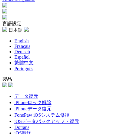
言語設定
日本語
English
Français
Deutsch
Español
繁體中文
Português
製品
データ復元
iPhoneロック解除
iPhoneデータ復元
FonePaw iOSシステム修復
iOSデータバックアップ・復元
Dotrans
iOS転送