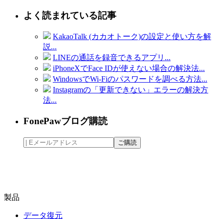
よく読まれている記事
KakaoTalk (カカオトーク)の設定と使い方を解
説...
LINEの通話を録音できるアプリ...
iPhoneXでFace IDが使えない場合の解決法...
WindowsでWi-Fiのパスワードを調べる方法...
Instagramの「更新できない」エラーの解決方
法...
FonePawブログ購読
製品
データ復元