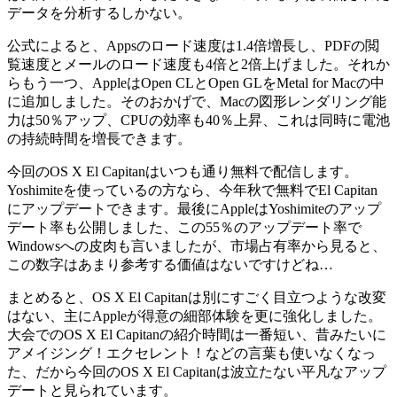
データを分析するしかない。
公式によると、Appsのロード速度は1.4倍増長し、PDFの閲
覧速度とメールのロード速度も4倍と2倍上げました。それか
らもう一つ、AppleはOpen CLとOpen GLをMetal for Macの中
に追加しました。そのおかげで、Macの図形レンダリング能
力は50％アップ、CPUの効率も40％上昇、これは同時に電池
の持続時間を増長できます。
今回のOS X El Capitanはいつも通り無料で配信します。
Yoshimiteを使っているの方なら、今年秋で無料でEl Capitan
にアップデートできます。最後にAppleはYoshimiteのアップ
デート率も公開しました、この55％のアップデート率で
Windowsへの皮肉も言いましたが、市場占有率から見ると、
この数字はあまり参考する価値はないですけどね…
まとめると、OS X El Capitanは別にすごく目立つような改変
はない、主にAppleが得意の細部体験を更に強化しました。
大会でのOS X El Capitanの紹介時間は一番短い、昔みたいに
アメイジング！エクセレント！などの言葉も使いなくなっ
た、だから今回のOS X El Capitanは波立たない平凡なアップ
デートと見られています。