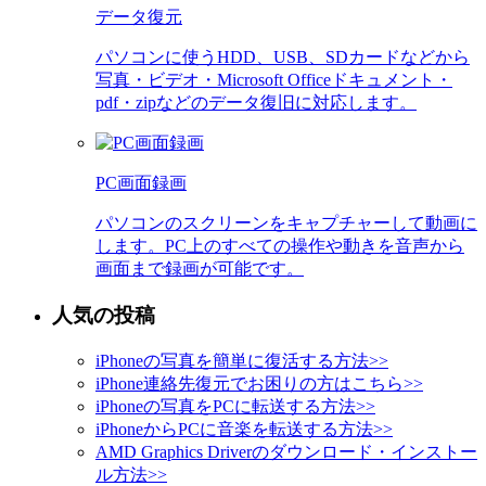
データ復元
パソコンに使うHDD、USB、SDカードなどから
写真・ビデオ・Microsoft Officeドキュメント・
pdf・zipなどのデータ復旧に対応します。
PC画面録画
パソコンのスクリーンをキャプチャーして動画に
します。PC上のすべての操作や動きを音声から
画面まで録画が可能です。
人気の投稿
iPhoneの写真を簡単に復活する方法
>>
iPhone連絡先復元でお困りの方はこちら
>>
iPhoneの写真をPCに転送する方法
>>
iPhoneからPCに音楽を転送する方法
>>
AMD Graphics Driverのダウンロード・インストー
ル方法
>>