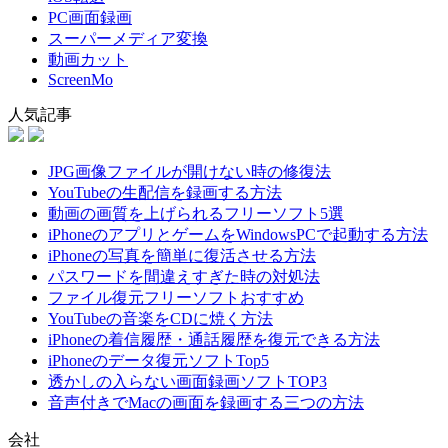
PC画面録画
スーパーメディア変換
動画カット
ScreenMo
人気記事
JPG画像ファイルが開けない時の修復法
YouTubeの生配信を録画する方法
動画の画質を上げられるフリーソフト5選
iPhoneのアプリとゲームをWindowsPCで起動する方法
iPhoneの写真を簡単に復活させる方法
パスワードを間違えすぎた時の対処法
ファイル復元フリーソフトおすすめ
YouTubeの音楽をCDに焼く方法
iPhoneの着信履歴・通話履歴を復元できる方法
iPhoneのデータ復元ソフトTop5
透かしの入らない画面録画ソフトTOP3
音声付きでMacの画面を録画する三つの方法
会社