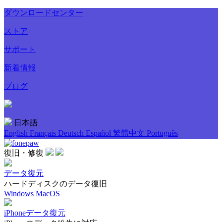
ダウンロードセンター
ストア
サポート
新着情報
ブログ
日本語
English
Français
Deutsch
Español
繁體中文
Português
復旧・修復
データ復元
ハードディスクのデータ復旧
Windows
MacOS
iPhoneデータ復元