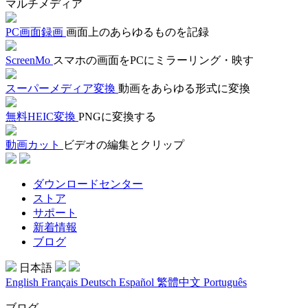
マルチメディア
PC画面録画
画面上のあらゆるものを記録
ScreenMo
スマホの画面をPCにミラーリング・映す
スーパーメディア変換
動画をあらゆる形式に変換
無料HEIC変換
PNGに変換する
動画カット
ビデオの編集とクリップ
ダウンロードセンター
ストア
サポート
新着情報
ブログ
日本語
English
Français
Deutsch
Español
繁體中文
Português
ブログ