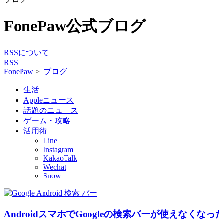
FonePaw公式ブログ
RSSについて
RSS
FonePaw
>
ブログ
生活
Appleニュース
話題のニュース
ゲーム・攻略
活用術
Line
Instagram
KakaoTalk
Wechat
Snow
AndroidスマホでGoogleの検索バーが使えなくな