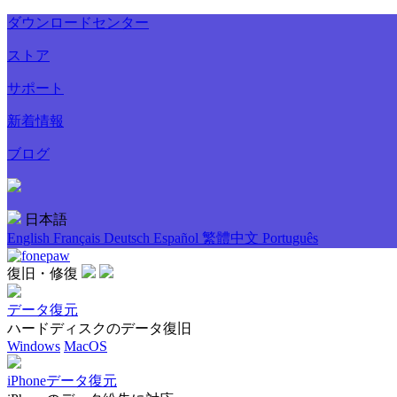
ダウンロードセンター
ストア
サポート
新着情報
ブログ
日本語
English
Français
Deutsch
Español
繁體中文
Português
復旧・修復
データ復元
ハードディスクのデータ復旧
Windows
MacOS
iPhoneデータ復元